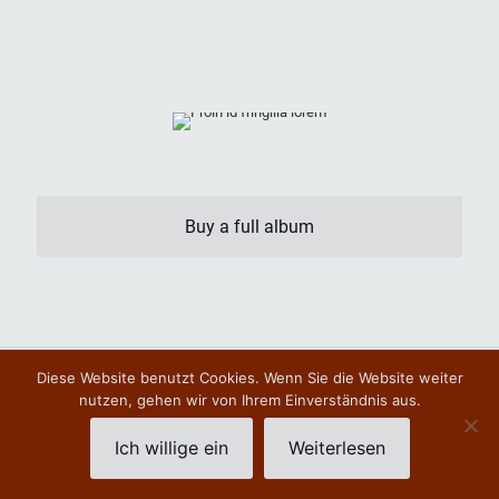
Buy a full album
Diese Website benutzt Cookies. Wenn Sie die Website weiter
© Cnaub - Entertainment -
powered by pixelway
nutzen, gehen wir von Ihrem Einverständnis aus.
Links
AGBs
Impressum & Kontakt
Datenschutz
Ich willige ein
Weiterlesen